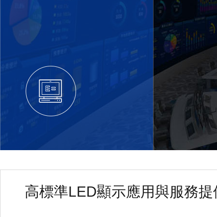
匠心工藝
高標準LED顯示應用與服務提
LED顯示系統(tǒng)解決方案提供商