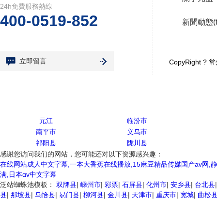
24h免費服務熱線
400-0519-852
新聞動態(tà
立即留言
CopyRight
元江
临汾市
南平市
义乌市
祁阳县
陇川县
感谢您访问我们的网站，您可能还对以下资源感兴趣：
在线网站成人中文字幕,一本大香蕉在线播放,15麻豆精品传媒国产av网,静
满,日本αv中文字幕
泛站蜘蛛池模板：
双牌县
|
嵊州市
|
彩票
|
石屏县
|
化州市
|
安乡县
|
台北县
县
|
那坡县
|
乌恰县
|
易门县
|
柳河县
|
金川县
|
天津市
|
重庆市
|
宽城
|
曲松